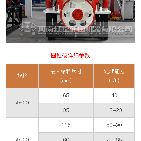
圆锥破详细参数
最大给料尺寸
处理能力
规格
(mm)
(t/h)
65
40
Φ600
35
12-23
115
50-90
Φ900
60
20-65