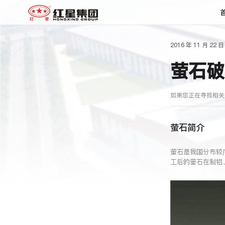
2016 年 11 月 22 日
萤石破
如果您正在寻找相关
萤石简介
萤石是我国分布较
工后的萤石在制铝