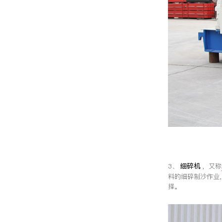
细碎机
3、
，又称
料的细碎制沙作业
择。