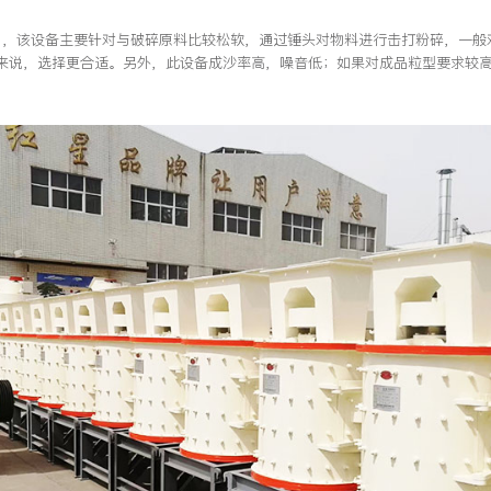
，该设备主要针对与破碎原料比较松软，通过锤头对物料进行击打粉碎，一般
来说，选择更合适。另外，此设备成沙率高，噪音低；如果对成品粒型要求较